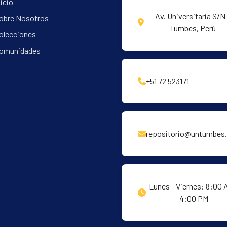
nicio
Av. Universitaria S/N 
obre Nosotros
Tumbes, Perú
olecciones
omunidades
+51 72 523171
repositorio@untumbes.
Lunes - Viernes: 8:00 
4:00 PM