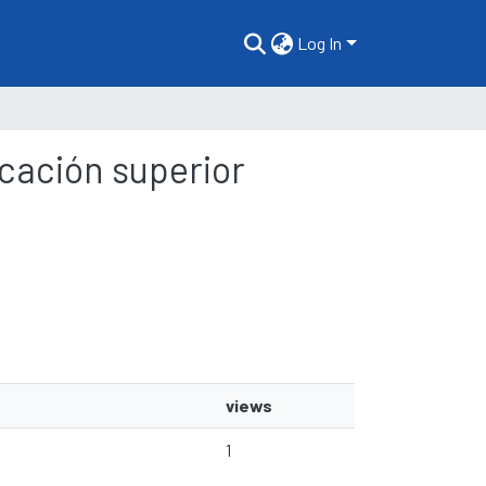
Log In
ducación superior
views
1