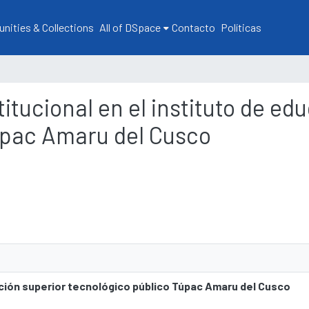
ities & Collections
All of DSpace
Contacto
Políticas
stitucional en el instituto de e
úpac Amaru del Cusco
cación superior tecnológico público Túpac Amaru del Cusco