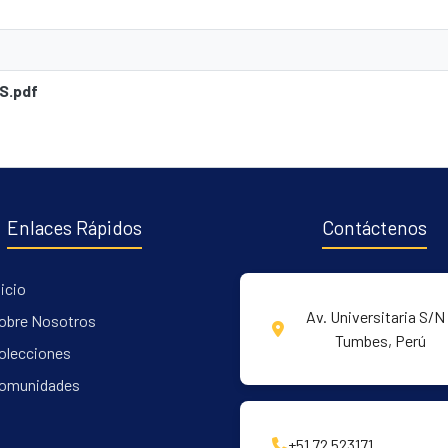
S.pdf
Enlaces Rápidos
Contáctenos
nicio
Av. Universitaria S/N 
obre Nosotros
Tumbes, Perú
olecciones
omunidades
+51 72 523171