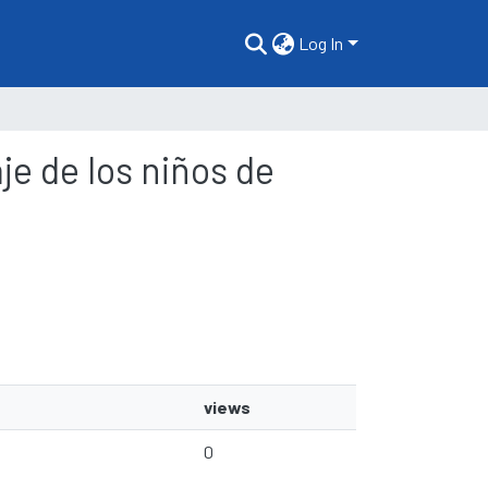
Log In
aje de los niños de
views
0