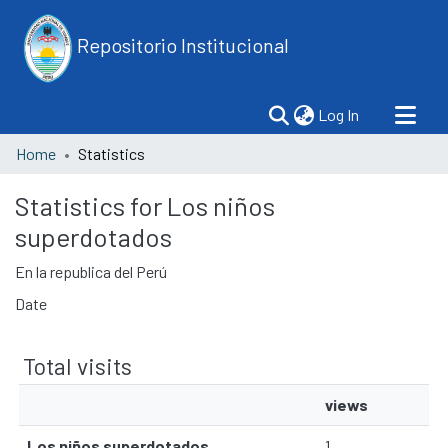
Repositorio Institucional
(current)
Log In
Home
Statistics
Statistics for Los niños
superdotados
En la republica del Perú
Date
Total visits
views
Los niños superdotados
1