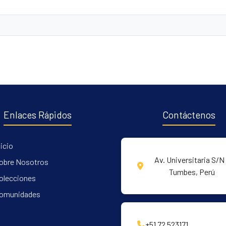
Enlaces Rápidos
Contáctenos
nicio
Av. Universitaria S/N 
obre Nosotros
Tumbes, Perú
olecciones
omunidades
+51 72 523171