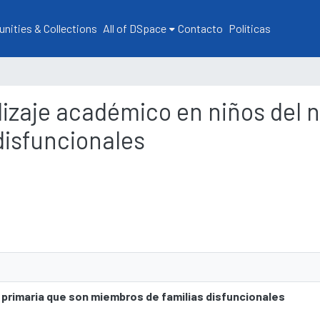
ities & Collections
All of DSpace
Contacto
Políticas
ndizaje académico en niños del n
disfuncionales
l primaria que son miembros de familias disfuncionales