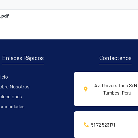
.pdf
Enlaces Rápidos
Contáctenos
nicio
Av. Universitaria S/N 
obre Nosotros
Tumbes, Perú
olecciones
omunidades
+51 72 523171