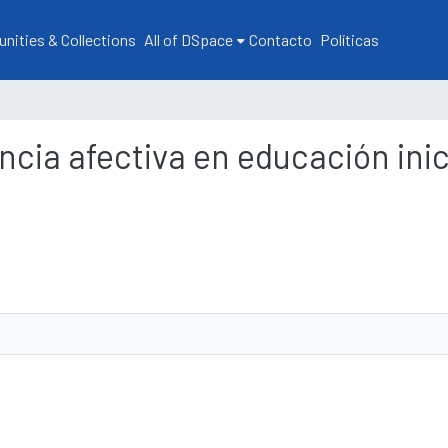
ities & Collections
All of DSpace
Contacto
Políticas
ncia afectiva en educación inic