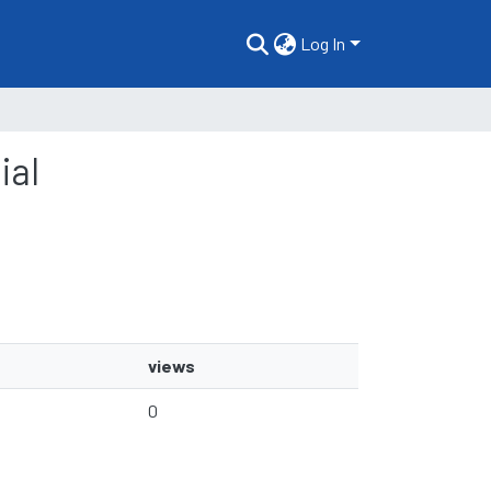
Log In
ial
views
0