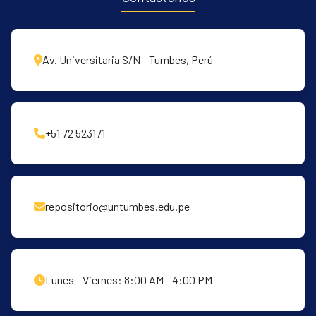
34.55% logró inferencias y 21.82% análisis
crítico), lo que sugiere la necesidad de
reforzar estrategias metacognitivas. El
estudio valida que las estrategias lúdicas son
Av. Universitaria S/N - Tumbes, Perú
una alternativa viable para abordar problemas
de escritura en contextos educativos
vulnerables, alineándose con hallazgos
previos como los de Agila (2021) y Poveda
+51 72 523171
(2024).
repositorio@untumbes.edu.pe
Lunes - Viernes: 8:00 AM - 4:00 PM