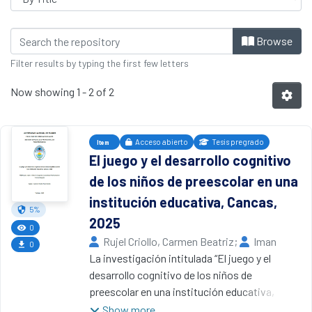
Browsing Segunda especialidad profes
Browse
Filter results by typing the first few letters
Now showing
1 - 2 of 2
Acceso abierto
Tesis pregrado
Item
El juego y el desarrollo cognitivo
de los niños de preescolar en una
institución educativa, Cancas,
5%
2025
0
Rujel Criollo, Carmen Beatriz
;
Iman
0
Tineo, Gloria Elizabeth
La investigación intitulada “El juego y el
,
2025
Universidad Nacional de Tumbes
desarrollo cognitivo de los niños de
preescolar en una institución educativa,
Cancas, 2025”, tuvo como objetivo general
Show more