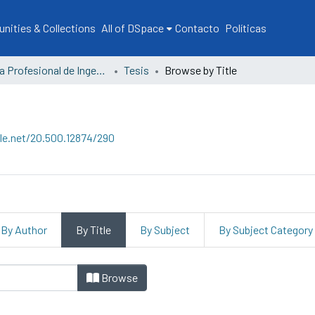
ities & Collections
All of DSpace
Contacto
Políticas
Escuela Profesional de Ingeniería Pesquera Acuícola
Tesis
Browse by Title
dle.net/20.500.12874/290
By Author
By Title
By Subject
By Subject Category
Browse