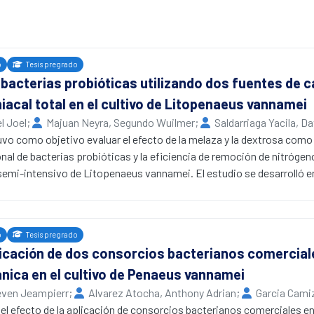
o
Tesis pregrado
bacterias probióticas utilizando dos fuentes de 
acal total en el cultivo de Litopenaeus vannamei
l Joel
;
Majuan Neyra, Segundo Wuilmer
;
Saldarriaga Yacila, Da
l de Tumbes
uvo como objetivo evaluar el efecto de la melaza y la dextrosa como
al de bacterias probióticas y la eficiencia de remoción de nitrógen
 semi-intensivo de Litopenaeus vannamei. El estudio se desarrolló e
ajo un diseño experimental Completamente al Azar con tres tratamie
trosa + bacterias probióticas) y un control (sin adición de fuentes d
eticiones. Se trabajó con nueve baldes de 10 litros de capacidad, a l
o
Tesis pregrado
aron 1 mL/L de fuentes de carbono y bacterias probióticas comerciale
licación de dos consorcios bacterianos comercial
s sp. y Nitrobacter sp.) a una concentración aproximada de 10⁸ UF
nica en el cultivo de Penaeus vannamei
,05) crecimiento de bacterias de los géneros Vibrio, Bacillus y Lact
paración con T1 y el control. Respecto a la concentración de TAN, n
even Jeampierr
;
Alvarez Atocha, Anthony Adrian
;
Garcia Cami
16 mg/L) y T2 (0,83 mg/L), pero sí con el control (1,7 mg/L). La efici
l de Tumbes
 el efecto de la aplicación de consorcios bacterianos comerciales en