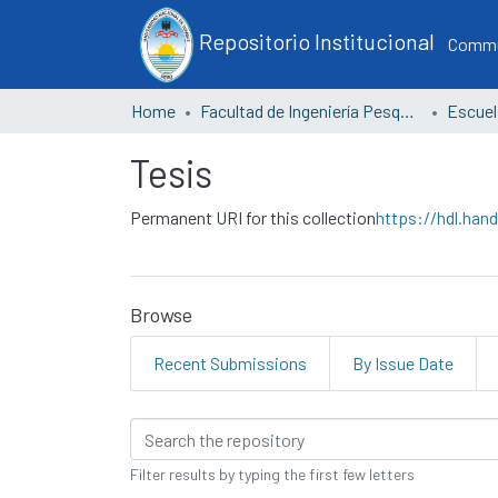
Repositorio Institucional
Commun
Home
Facultad de Ingeniería Pesquera y Ciencias del Mar
Tesis
Permanent URI for this collection
https://hdl.han
Browse
Recent Submissions
By Issue Date
Browsing Tesis by Title
Filter results by typing the first few letters