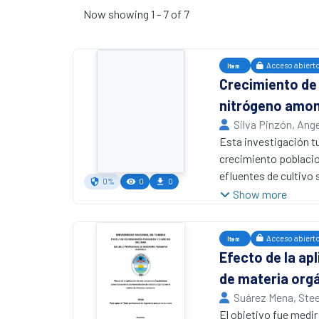
Now showing
1 - 7 of 7
Acceso abiert
Item
Crecimiento de 
nitrógeno amoni
Silva Pinzón, Ange
Universidad Naciona
Esta investigación t
crecimiento poblacion
efluentes de cultivo
0%
0
0
S.R.L., en Tumbes, b
Show more
probióticas), T2 (dex
cada uno con tres rep
Acceso abiert
Item
efluentes y se inocul
Efecto de la ap
lactica, Nitrosomona
de materia orgá
observó un mayor (p<0
× 10⁵ UFC/mL, en com
Suárez Mena, Ste
(p>0,05) entre T1 (1,
Universidad Naciona
El objetivo fue medir