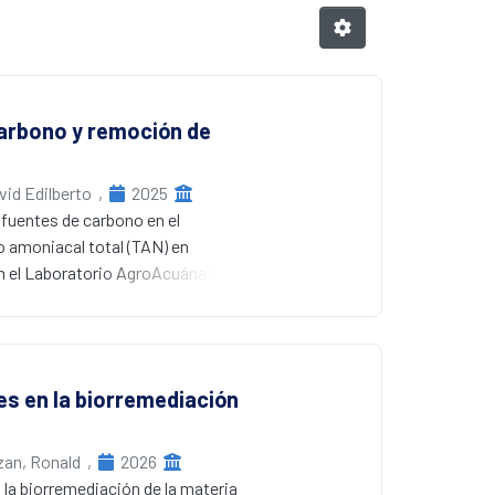
carbono y remoción de
vid Edilberto
,
2025
 fuentes de carbono en el
o amoniacal total (TAN) en
n el Laboratorio AgroAcuánalisis
ntos: T1 (melaza + bacterias
e carbono ni bacterias probióticas),
os que se añadieron 3 litros de
s (Bacillus subtilis, Lactobacillus
es en la biorremediación
C/mL. Después de 48 horas se
obacillus en el T2, alcanzando 2,25
o hubo diferencias significativas
zan, Ronald
,
2026
encia de remoción de TAN mostró
 la biorremediación de la materia