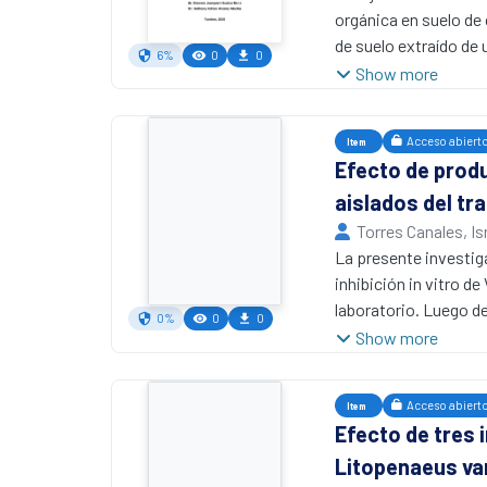
diferencias significa
orgánica en suelo de 
que la dextrosa es un
de suelo extraído de 
6%
0
0
heterótrofas y actúa
cada balde (unidades
Show more
remoción de TAN.
tratamientos: Tratam
licheniformis) y trat
Acceso abiert
Item
un control o testigo 
Efecto de produ
estudio el Biorremed
aislados del tr
de celulasa y proteas
obtuvo 8,76 ± 0,30 %,
Torres Canales, I
concluyó que el trat
La presente investiga
cultivo de L. vanname
inhibición in vitro d
laboratorio. Luego d
0%
0
0
extraer el hepatopánc
Show more
productos antimicrob
las pruebas de sensi
Acceso abiert
Item
prueba de antagonismo
Efecto de tres 
láctico) y D (ácido p
Litopenaeus v
probióticos A (Bacillu