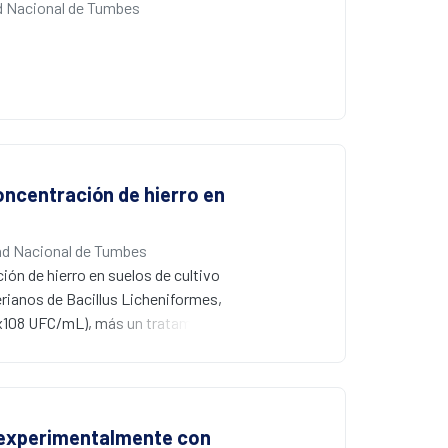
ejor eficacia al tener una mejor
d Nacional de Tumbes
s, demostraron tener capacidad
oncentración de hierro en
ad Nacional de Tumbes
ión de hierro en suelos de cultivo
rianos de Bacillus Licheniformes,
55x108 UFC/mL), más un tratamiento
 AGROACUANÁLISIS S.R.L. en Tumbes,
en un estanque de tierra de cultivo
ra de un kilogramo de suelo, las
nte 24 horas. Se analizó la
 experimentalmente con
tos fueron analizados utilizando