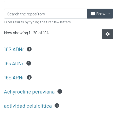
Browsing Tesis by Subject
Browse
Filter results by typing the first few letters
Now showing
1 - 20 of 194
16S ADNr
1
16s ADNr
1
16S ARNr
1
Achyrocline peruviana
1
actividad celulolítica
1