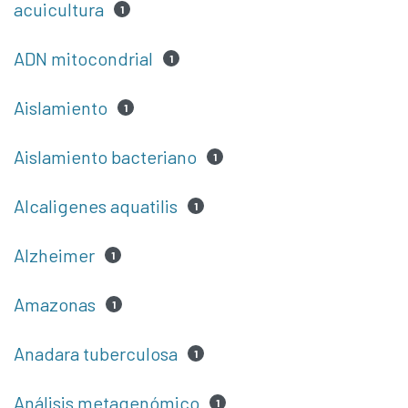
acuicultura
1
ADN mitocondrial
1
Aislamiento
1
Aislamiento bacteriano
1
Alcaligenes aquatilis
1
Alzheimer
1
Amazonas
1
Anadara tuberculosa
1
Análisis metagenómico
1