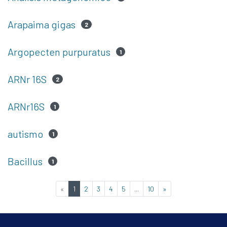
Arapaima gigas
2
Argopecten purpuratus
1
ARNr 16S
2
Communities & Collections
ARNr16S
1
All of DSpace
Contacto
autismo
1
Políticas
Bacillus
1
(current)
«
1
2
3
4
5
...
10
»