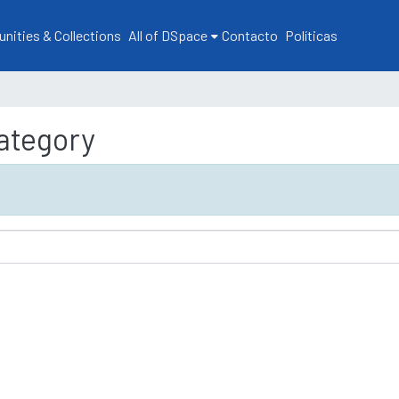
ities & Collections
All of DSpace
Contacto
Políticas
ategory