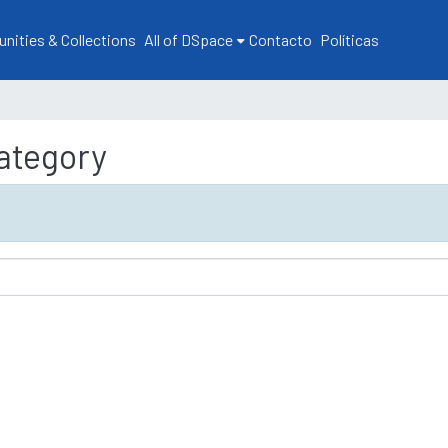
ities & Collections
All of DSpace
Contacto
Políticas
ategory