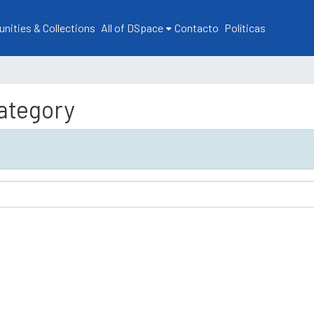
ities & Collections
All of DSpace
Contacto
Políticas
ategory