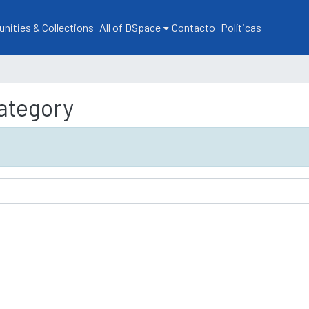
ities & Collections
All of DSpace
Contacto
Políticas
ategory