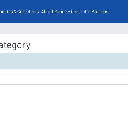
ities & Collections
All of DSpace
Contacto
Políticas
ategory