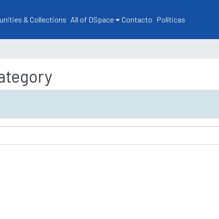
ities & Collections
All of DSpace
Contacto
Políticas
ategory