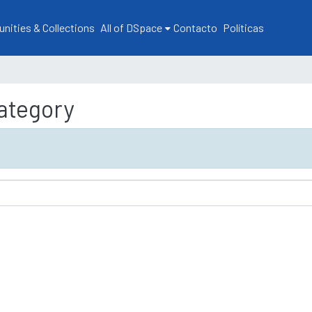
ities & Collections
All of DSpace
Contacto
Políticas
ategory