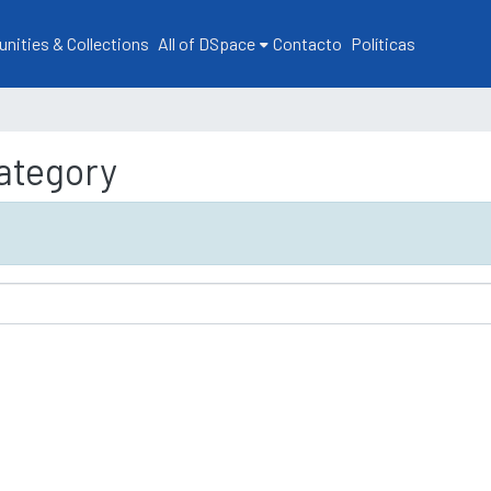
ities & Collections
All of DSpace
Contacto
Políticas
ategory