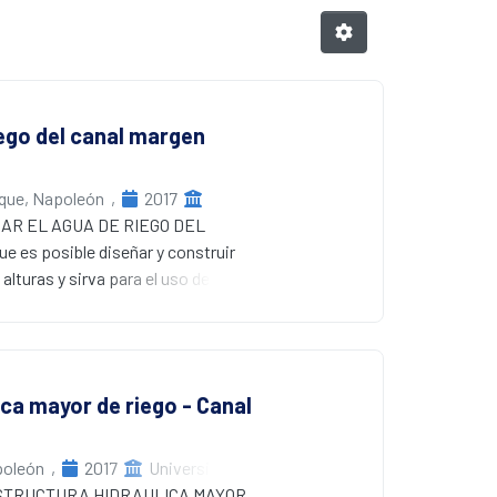
iego del canal margen
que, Napoleón
,
2017
SAR EL AGUA DE RIEGO DEL
es posible diseñar y construir
lturas y sirva para el uso de la
po de diseño experimental-
io de alrededor de 250 y como
 uso del método científico
ica mayor de riego - Canal
iámetro de 1,40 metros de la
ruida con materiales accesibles en
de 7.26 litros/minuto, accionando
poleón
,
2017
Universidad
AESTRUCTURA HIDRAULICA MAYOR