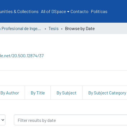
ities & Collections
All of DSpace
Contacto
Políticas
Escuela Profesional de Ingeniería Agrícola
Tesis
Browse by Date
dle.net/20.500.12874/37
By Author
By Title
By Subject
By Subject Category
e Date