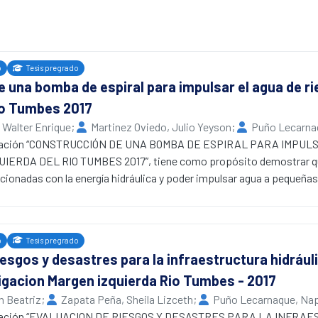
o
Tesis pregrado
 una bomba de espiral para impulsar el agua de r
io Tumbes 2017
 Walter Enrique
;
Martinez Oviedo, Julio Yeyson
;
Puño Lecarna
l de Tumbes
tigación “CONSTRUCCIÓN DE UNA BOMBA DE ESPIRAL PARA IMPUL
RDA DEL RIO TUMBES 2017”, tiene como propósito demostrar que 
ionadas con la energía hidráulica y poder impulsar agua a pequeñas a
llo se planteó una investigación de tipo aplicada-tecnológica y un ti
 como población todas las bombas que existen en la zona de estud
 bombas de espiral expuestas en la presente investigación, se hizo
o
Tesis pregrado
ención de resultados.
iesgos y desastres para la infraestructura hidrául
para impulsar una altura de 10.36 metros usando 8 espiras, con un d
rrigacion Margen izquierda Rio Tumbes - 2017
onada con 8 paletas de 0.20m*0.30m. La bomba de espiral fue const
un impulso promedio de 5.6 metros de altura e impulsar en promedio 
h Beatriz
;
Zapata Peña, Sheila Lizceth
;
Puño Lecarnaque, Na
ones/ minuto.
tigación “EVALUACION DE RIESGOS Y DESASTRES PARA LA INFR