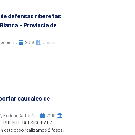
riodo analizado del año 2011 – 2018
nfraestructura hidráulica no tiene
 de defensas ribereñas
crementar el número de técnicos
Blanca – Provincia de
s técnicos recaudadores y el pago
 y caminos de acceso por parte de
apoleón
,
2019
Universidad
y
oportar caudales de
i, Enrique Antonio
,
2019
DEL PUENTE BOLSICO PARA
ste caso realizamos 2 fases,