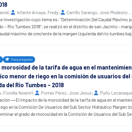
018
propuesta. Se recolectó información de: libros, tesis de grado e inf
 se describe la Ubicación del sector a Trabajar, Tipo de Estudio, Pob
aniel
;
Infante Arcaya, Fredy
;
Carrillo Sarango, Jose Modesto
lección de Datos, Plan de Procesamiento y Análisis de Datos.
de investigación cuyo tema es: “Determinación Del Caudal Máximo 
 se muestra los resultados obtenidos, hechos en tablas y gráficos c
o – Rio Tumbes 2018”, se realizó en el distrito de san Jacinto - marg
 luego de haber analizado los resultados adquiridos se procedió a fo
caudal máximo de creciente de la margen izquierda del rio tumbes baj
ecomendaciones que ayudarán a mejorar el Uso Eficiente del Agua en
igre.
mbes especialmente en el Sector Pechichal, Bloque de Riego de Malva
e para el diseño y protección de obras hidráulicas se hace necesari
rdida de Infiltración y Evaporación.
de posibles crecientes es importante determinar de forma precisa 
o
Tesis pregrado
culó el caudal de diseño mediante los dos métodos probabilísticos
a morosidad de la tarifa de agua en el mantenimien
de 3592.66 m3/s.
ico menor de riego en la comisión de usuarios del 
con la simulación y el modelamiento hidráulico para complementar lo
ón del caudal máximo. Observando de esta manera las áreas inundabl
da del Rio Tumbes – 2018
 Fiorella NoemiÍ
;
Porras Perez, Jose Jesus
;
Puño Lecanaque
terminación del caudal máximo previa al diseño de una obra hidráuli
l de Tumbes
ación ―El impacto de la morosidad de la tarifa de agua en el mante
 de la defensa ribereña.
iego en la Comisión De Usuarios del Sub Sector Hidráulico Margen Iz
ulación y el modelamiento hidráulico hicimos una mejora técnica con
minar el grado de morosidad en la Comisión de Usuarios del Sub Sec
ctor de riego tamarindo.
 se planteó un estudio de tipo practico y un diseño no experimental,
n de usuarios del Perú y la muestra la tarifa de la Comisión de Usuar