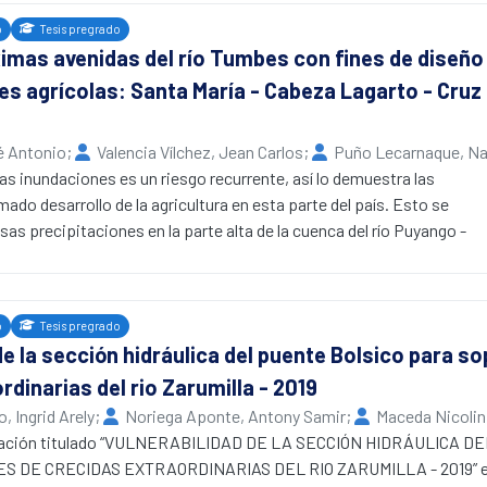
bes. Se concluyó que el porcentaje promedio de morosidad para el pe
o
Tesis pregrado
l impacto de la morosidad sobre la operación y mantenimiento de la i
imas avenidas del río Tumbes con fines de diseño
n su cumplimiento y las medidas para disminuir la morosidad son in
es agrícolas: Santa María - Cabeza Lagarto - Cruz 
a, incentivos para los usuarios puntuales, una buena elección de lo
cies de la cosecha y limpieza de la infraestructura hidráulica menor
sé Antonio
;
Valencia Vílchez, Jean Carlos
;
Puño Lecarnaque, N
as inundaciones es un riesgo recurrente, así lo demuestra las
mado desarrollo de la agricultura en esta parte del país. Esto se
sas precipitaciones en la parte alta de la cuenca del río Puyango -
ue cada año, se espera caudales mayores a 800 m3/s, que, debido a
idad de la sección Hidráulica del río, se producen desbordes,
agravada con la actividad agrícola desordenada, el cauce colmatado 
o
Tesis pregrado
obras de defensa ribereña.
de la sección hidráulica del puente Bolsico para s
e investigación, ubicada en los sectores agrícolas de Santa María,
rdinarias del rio Zarumilla - 2019
Cruz Blanca tiene como objetivos determinar un caudal máximo para
o de 50 años tiempo en que puede producirse una máxima avenida y
 Ingrid Arely
;
Noriega Aponte, Antony Samir
;
Maceda Nicolin
dráulico de defensas ribereñas que sean eficientes para mitigar las
l de Tumbes
igación titulado “VULNERABILIDAD DE LA SECCIÓN HIDRÁULICA 
lar la erosión que se producirían para este tipo de eventos
DE CRECIDAS EXTRAORDINARIAS DEL RIO ZARUMILLA - 2019” en e