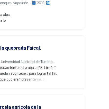
anaque, Napoleón
,
2019
na obra
a lo
legó
dad
iseño
 grupo
la quebrada Faical,
ó a un
que
 de
Universidad Nacional de Tumbes
una
presamiento del embalse “El Limón”,
edan acontecer; para lograr tal fin,
n un
 que pudieran presentarse, en el
e
específico, fue guiada en
 el diseño. Para la concretización
, la generación de tormentas de
el
 embalse de citados hidrogramas.
rcela agrícola de la
r
,24 y 0,25%, los hidrogramas de