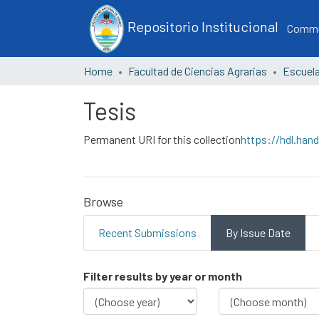
Repositorio Institucional
Commun
Home
Facultad de Ciencias Agrarias
Tesis
Permanent URI for this collection
https://hdl.han
Browse
Recent Submissions
By Issue Date
Browsing Tesis by Issu
Filter results by year or month