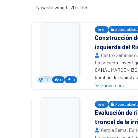
Now showing
1 - 20 of 65
Acceso abiert
Item
Construcción de
izquierda del R
Castro Seminario,
Universidad Naciona
La presente inves
CANAL MARGEN IZQUIE
bombas de espiral acc
0%
0
0
familia rural. Para e
Show more
observacional usando
muestra 2 diseños de
Acceso abiert
Item
inductivo para la obt
Evaluación de r
Se diseño una bomba 
troncal de la i
primera espira, acci
la región evaluando 
Garcia Serna, Edit
la bomba 13 revoluci
Nacional de Tumbes
La presente inves