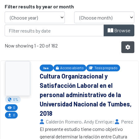
Browsing Tesis by Issue Date
Filter results by year or month
Browse
Now showing
1 - 20 of 162
Acceso abierto
Tesis pregrado
Item
Cultura Organizacional y
Satisfacción Laboral en el
personal administrativo de la
0%
Universidad Nacional de Tumbes,
0
2018
0
Calderón Romero, Andy Enrrique
;
Perez
Urruchi, Abraham Eudes
El presente estudio tiene como objetivo
,
2018
Universidad Nacional de Tumbes
general determinar la relación entre Cultura