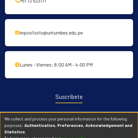
+51 72 523171
repositorio@untumbes.edu.pe
Lunes - Viernes: 8:00 AM - 4:00 PM
Suscríbete
Recibe notificaciones sobre nuevas publicaciones y eventos
We collect and process your personal information for the following
relacionados con el repositorio. ingresa
Aqui →
purposes:
Authentication, Preferences, Acknowledgement and
Statistics
.