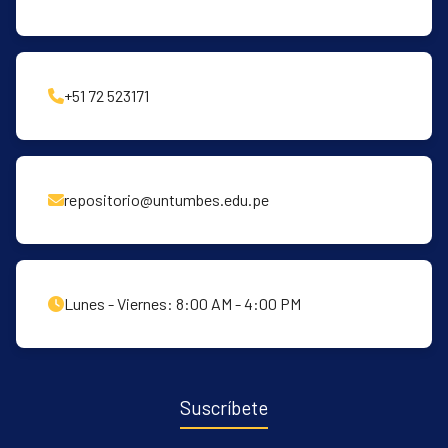
estrategias educativas integrales orientadas
al desarrollo tanto de conocimientos como
de habilidades prácticas en las madres.
+51 72 523171
repositorio@untumbes.edu.pe
Lunes - Viernes: 8:00 AM - 4:00 PM
Suscríbete