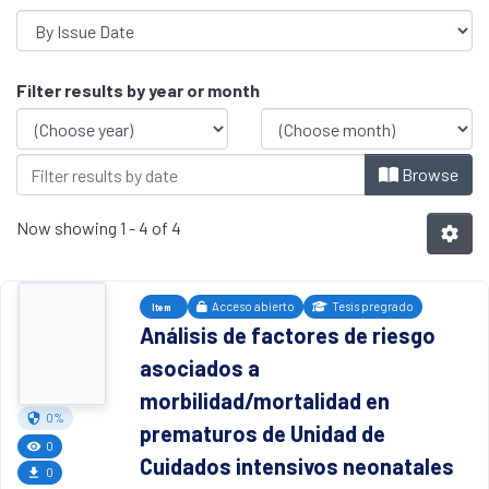
Browsing Segunda especialidad profesi
Filter results by year or month
Browse
Now showing
1 - 4 of 4
Acceso abierto
Tesis pregrado
Item
Análisis de factores de riesgo
asociados a
morbilidad/mortalidad en
0%
prematuros de Unidad de
0
Cuidados intensivos neonatales
0