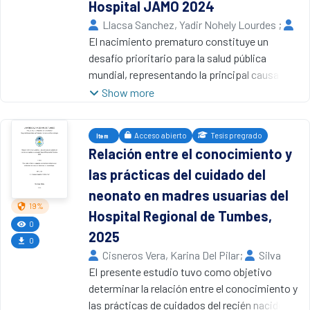
Hospital JAMO 2024
Llacsa Sanchez, Yadir Nohely Lourdes
;
Cervantes Rujel, Balgelica Antazara
El nacimiento prematuro constituye un
,
2024
desafío prioritario para la salud pública
Universidad Nacional de Tumbes
mundial, representando la principal causa de
mortalidad neonatal y una fuente significativa
Show more
de morbilidad a largo plazo. A pesar de los
avances en medicina perinatal, las tasas de
Acceso abierto
Tesis pregrado
Item
complicaciones siguen siendo elevadas,
Relación entre el conocimiento y
especialmente en contextos con
las prácticas del cuidado del
limitaciones de recursos. Este estudio,
desarrollado en la Unidad de Cuidados
neonato en madres usuarias del
Intensivos Neonatales del Hospital JAMO
19%
Hospital Regional de Tumbes,
durante 2024, tiene como objetivo identificar
0
2025
los factores de riesgo asociados a la
0
Cisneros Vera, Karina Del Pilar
;
Silva
morbilidad y mortalidad en neonatos
Rodríguez , José Miguel
El presente estudio tuvo como objetivo
,
2025
prematuros. A través de un enfoque analítico,
Universidad Nacional de Tumbes
determinar la relación entre el conocimiento y
se pretende proponer estrategias de mejora
las prácticas de cuidados del recién nacido en
en la atención hospitalaria y contribuir al