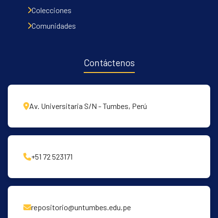
Communities & Collections
Colecciones
All of DSpace
Comunidades
Contacto
Políticas
Contáctenos
Av. Universitaria S/N - Tumbes, Perú
+51 72 523171
repositorio@untumbes.edu.pe