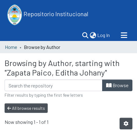
Repositorio Institucional
(current)
Log In
Home
Browse by Author
Browsing by Author, starting with
"Zapata Paico, Editha Johany"
Browse
Filter results by typing the first few letters
All browse results
Now showing
1 - 1 of 1