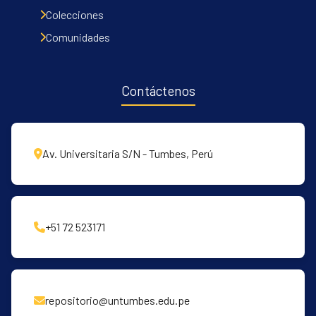
Communities & Collections
Colecciones
All of DSpace
Comunidades
Contacto
Políticas
Contáctenos
Av. Universitaria S/N - Tumbes, Perú
+51 72 523171
repositorio@untumbes.edu.pe