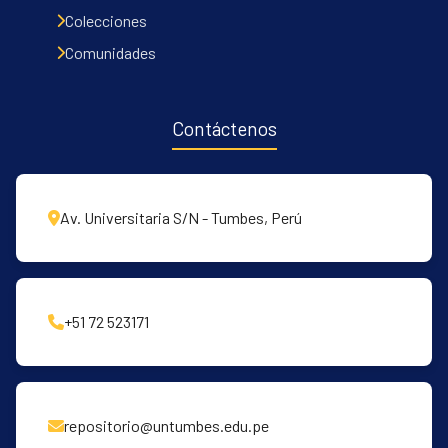
Communities & Collections
Colecciones
All of DSpace
Comunidades
Contacto
Políticas
Contáctenos
Av. Universitaria S/N - Tumbes, Perú
+51 72 523171
repositorio@untumbes.edu.pe