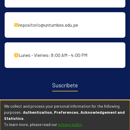
repositorio@untumbes.edu.pe
Lunes - Viernes: 8:00 AM - 4:00 PM
Suscríbete
Recibe notificaciones sobre nuevas publicaciones y eventos
We collect and process your personal information for the following
relacionados con el repositorio. ingresa
Aqui →
purposes:
Authentication, Preferences, Acknowledgement and
Statistics
.
To learn more, please read our
privacy policy
.
© 2026 Universidad Nacional de Tumbes. Todos los derechos