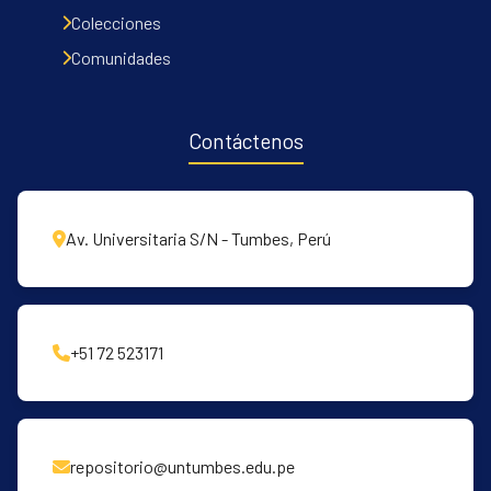
Communities & Collections
Colecciones
All of DSpace
Comunidades
Contacto
Políticas
Contáctenos
Av. Universitaria S/N - Tumbes, Perú
+51 72 523171
repositorio@untumbes.edu.pe