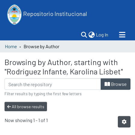
Repositorio Institucional
(current)
Log In
Home
Browse by Author
Browsing by Author, starting with
"Rodríguez Infante, Karolina Lisbet"
Browse
Filter results by typing the first few letters
All browse results
Now showing
1 - 1 of 1