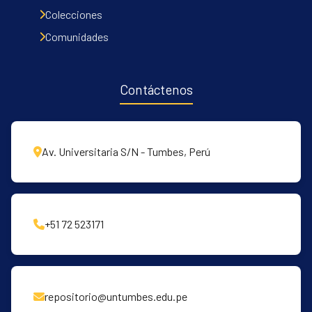
Communities & Collections
Colecciones
All of DSpace
Comunidades
Contacto
Políticas
Contáctenos
Av. Universitaria S/N - Tumbes, Perú
+51 72 523171
repositorio@untumbes.edu.pe