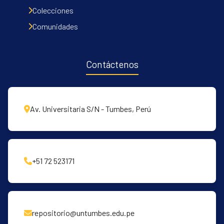
Communities & Collections
Colecciones
All of DSpace
Comunidades
Contacto
Políticas
Contáctenos
Av. Universitaria S/N - Tumbes, Perú
+51 72 523171
repositorio@untumbes.edu.pe