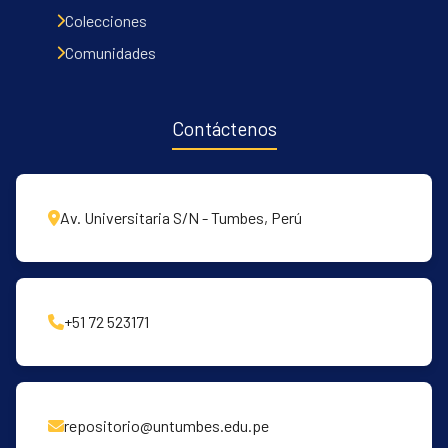
Communities & Collections
Colecciones
All of DSpace
Comunidades
Contacto
Políticas
Contáctenos
Av. Universitaria S/N - Tumbes, Perú
+51 72 523171
repositorio@untumbes.edu.pe