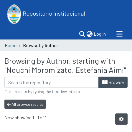
Repositorio Institucional
(current)
Log In
Home
Browse by Author
Browsing by Author, starting with
"Nouchi Moromizato, Estefania Aimi"
Browse
Filter results by typing the first few letters
All browse results
Now showing
1 - 1 of 1