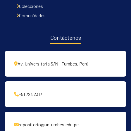
Communities & Collections
Colecciones
All of DSpace
Comunidades
Contacto
Políticas
Contáctenos
Av. Universitaria S/N - Tumbes, Perú
+51 72 523171
repositorio@untumbes.edu.pe