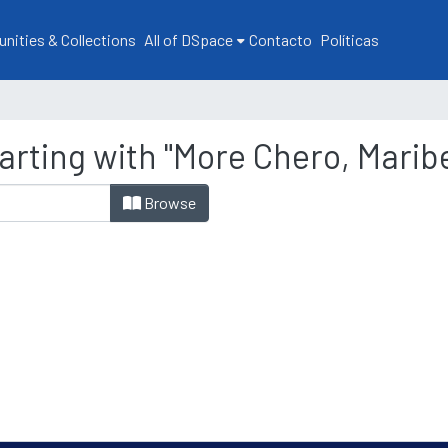
ities & Collections
All of DSpace
Contacto
Políticas
arting with "More Chero, Maribe
Browse