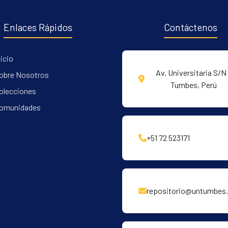
Enlaces Rápidos
Contáctenos
nicio
Av. Universitaria S/N 
obre Nosotros
Tumbes, Perú
olecciones
omunidades
+51 72 523171
repositorio@untumbes.