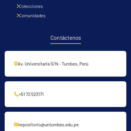
Communities & Collections
Colecciones
All of DSpace
Comunidades
Contacto
Políticas
Contáctenos
Av. Universitaria S/N - Tumbes, Perú
+51 72 523171
repositorio@untumbes.edu.pe