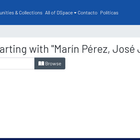
ities & Collections
All of DSpace
Contacto
Políticas
arting with "Marín Pérez, José
Browse