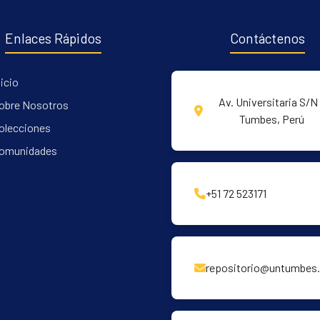
Enlaces Rápidos
Contáctenos
nicio
Av. Universitaria S/N 
obre Nosotros
Tumbes, Perú
olecciones
omunidades
+51 72 523171
repositorio@untumbes.