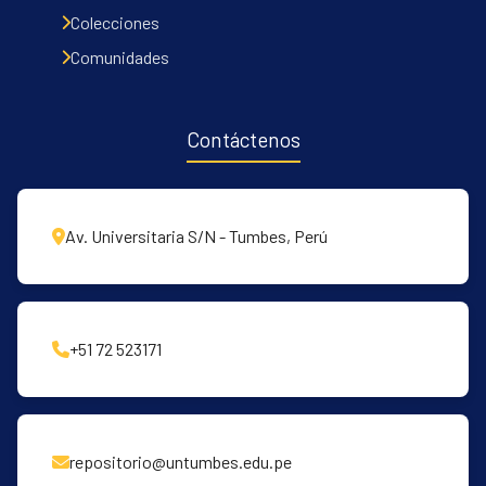
Communities & Collections
Colecciones
All of DSpace
Comunidades
Contacto
Políticas
Contáctenos
Av. Universitaria S/N - Tumbes, Perú
+51 72 523171
repositorio@untumbes.edu.pe