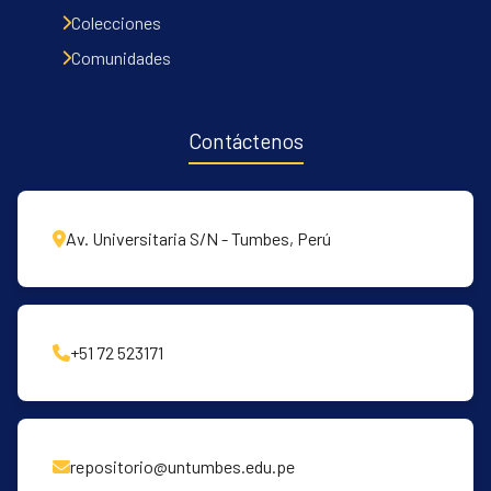
Communities & Collections
Colecciones
All of DSpace
Comunidades
Contacto
Políticas
Contáctenos
Av. Universitaria S/N - Tumbes, Perú
+51 72 523171
repositorio@untumbes.edu.pe