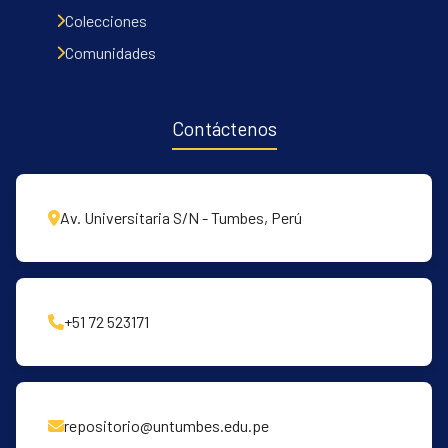
Communities & Collections
Colecciones
All of DSpace
Comunidades
Contacto
Políticas
Contáctenos
Av. Universitaria S/N - Tumbes, Perú
+51 72 523171
repositorio@untumbes.edu.pe