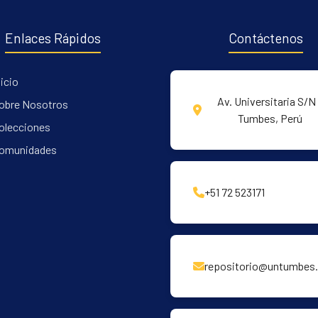
Enlaces Rápidos
Contáctenos
nicio
Av. Universitaria S/N 
obre Nosotros
Tumbes, Perú
olecciones
omunidades
+51 72 523171
repositorio@untumbes.