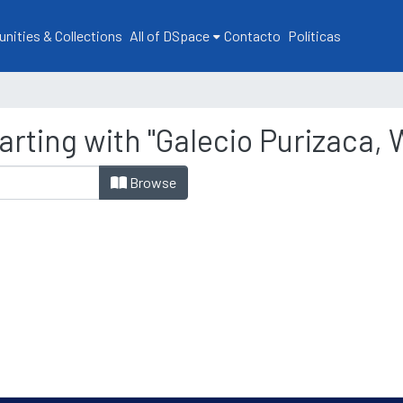
ities & Collections
All of DSpace
Contacto
Políticas
arting with "Galecio Purizaca, 
Browse