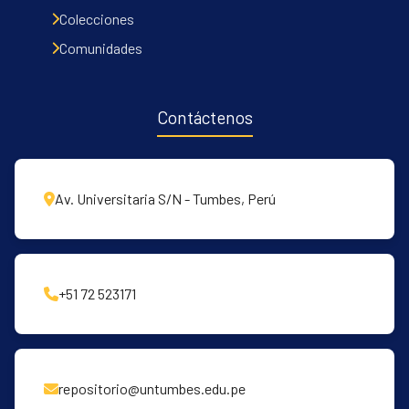
Communities & Collections
Colecciones
All of DSpace
Comunidades
Contacto
Políticas
Contáctenos
Av. Universitaria S/N - Tumbes, Perú
+51 72 523171
repositorio@untumbes.edu.pe