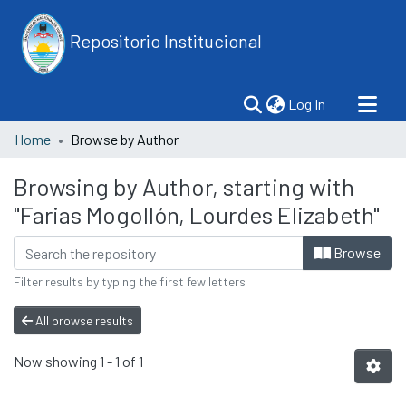
Repositorio Institucional
(current)
Log In
Home
Browse by Author
Browsing by Author, starting with
"Farias Mogollón, Lourdes Elizabeth"
Browse
Filter results by typing the first few letters
All browse results
Now showing
1 - 1 of 1