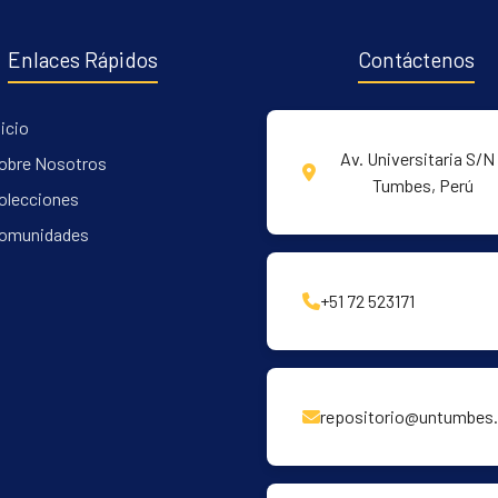
Enlaces Rápidos
Contáctenos
nicio
Av. Universitaria S/N 
obre Nosotros
Tumbes, Perú
olecciones
omunidades
+51 72 523171
repositorio@untumbes.