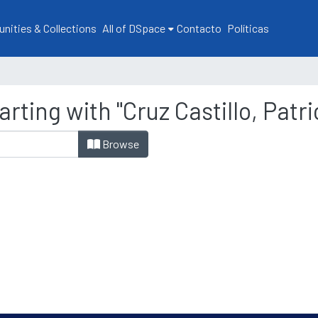
ities & Collections
All of DSpace
Contacto
Políticas
rting with "Cruz Castillo, Patri
Browse