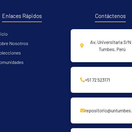
Enlaces Rápidos
Contáctenos
nicio
Av. Universitaria S/N 
obre Nosotros
Tumbes, Perú
olecciones
omunidades
+51 72 523171
repositorio@untumbes.