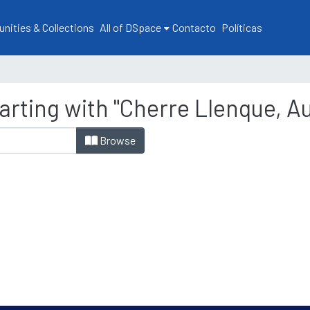
ities & Collections
All of DSpace
Contacto
Políticas
arting with "Cherre Llenque, A
Browse