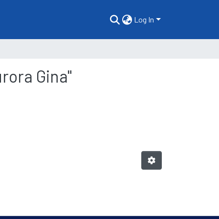
Log In
urora Gina"