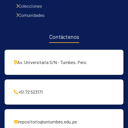
Communities & Collections
Colecciones
All of DSpace
Comunidades
Contacto
Políticas
Contáctenos
Av. Universitaria S/N - Tumbes, Perú
+51 72 523171
repositorio@untumbes.edu.pe