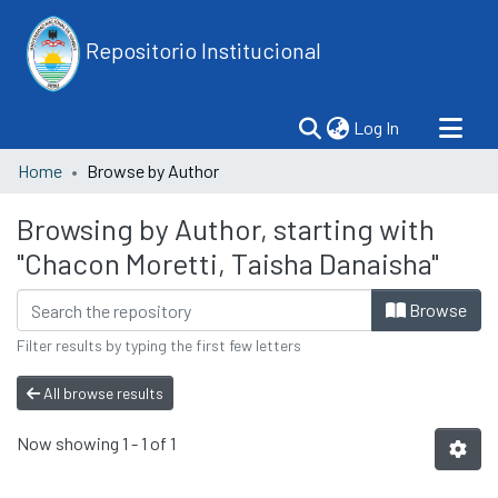
Repositorio Institucional
(current)
Log In
Home
Browse by Author
Browsing by Author, starting with
"Chacon Moretti, Taisha Danaisha"
Browse
Filter results by typing the first few letters
All browse results
Now showing
1 - 1 of 1