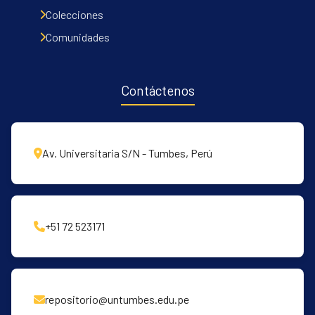
Communities & Collections
Colecciones
All of DSpace
Comunidades
Contacto
Políticas
Contáctenos
Av. Universitaria S/N - Tumbes, Perú
+51 72 523171
repositorio@untumbes.edu.pe