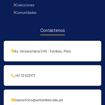
Communities & Collections
Colecciones
All of DSpace
Comunidades
Contacto
Políticas
Contáctenos
Av. Universitaria S/N - Tumbes, Perú
+51 72 523171
repositorio@untumbes.edu.pe