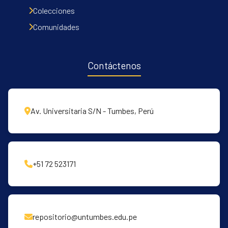
Communities & Collections
Colecciones
All of DSpace
Comunidades
Contacto
Políticas
Contáctenos
Av. Universitaria S/N - Tumbes, Perú
+51 72 523171
repositorio@untumbes.edu.pe