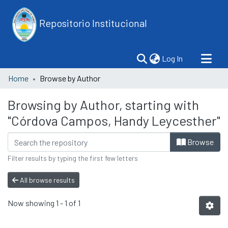
Repositorio Institucional
(current)
Log In
Home
Browse by Author
Browsing by Author, starting with
"Córdova Campos, Handy Leycesther"
Browse
Filter results by typing the first few letters
All browse results
Now showing
1 - 1 of 1