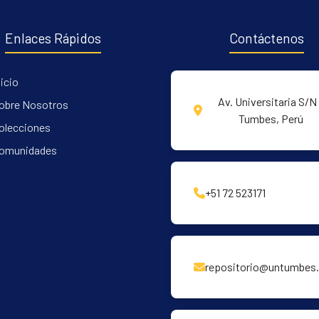
Enlaces Rápidos
Contáctenos
nicio
Av. Universitaria S/N 
obre Nosotros
Tumbes, Perú
olecciones
omunidades
+51 72 523171
repositorio@untumbes.