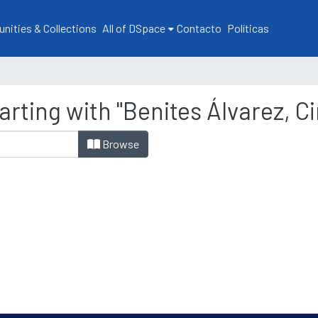
ities & Collections
All of DSpace
Contacto
Políticas
rting with "Benites Álvarez, Ci
Browse