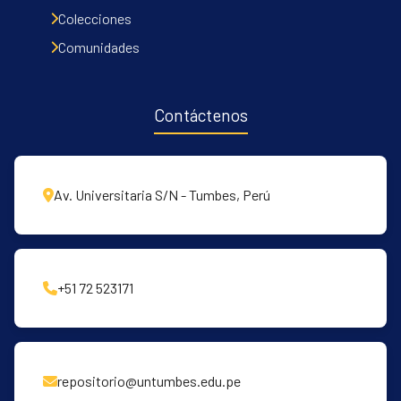
Communities & Collections
Colecciones
All of DSpace
Comunidades
Contacto
Políticas
Contáctenos
Av. Universitaria S/N - Tumbes, Perú
+51 72 523171
repositorio@untumbes.edu.pe