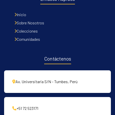
Inicio
Communities & Collections
Sobre Nosotros
All of DSpace
Colecciones
Contacto
Comunidades
Políticas
Contáctenos
Av. Universitaria S/N - Tumbes, Perú
+51 72 523171