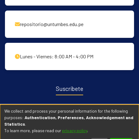
repositorio@untumbes.edu.pe
Lunes - Viernes: 8:00 AM - 4:00 PM
Suscríbete
Recibe notificaciones sobre nuevas publicaciones y eventos
We collect and process your personal information for the following
relacionados con el repositorio. ingresa
Aqui →
purposes:
Authentication, Preferences, Acknowledgement and
Statistics
.
To learn more, please read our
privacy policy
.
© 2026 Universidad Nacional de Tumbes. Todos los derechos